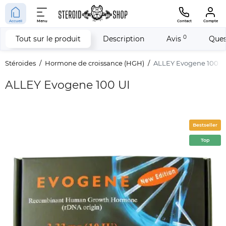
Accueil
Menu
Contact
Compte
0
Tout sur le produit
Description
Avis
Ques
Stéroides
Hormone de croissance (HGH)
ALLEY Evogene 100 U
ALLEY Evogene 100 UI
Bestseller
Top