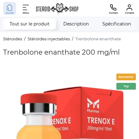
Accueil
Menu
Contact
Compte
Tout sur le produit
Description
Spécification
Stéroides
Stéroïdes injectables
Trenbolone enanthate
Trenbolone enanthate 200 mg/ml
Bestseller
Top