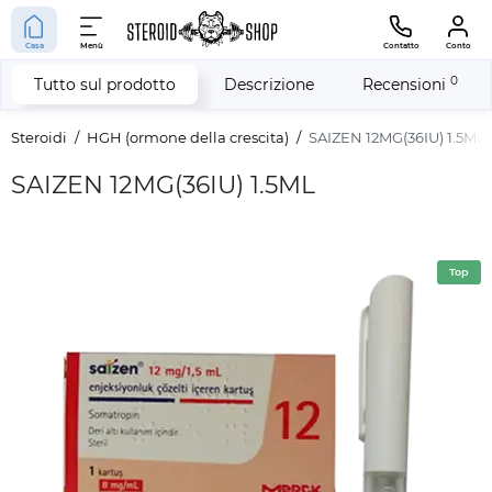
Casa
Menù
Contatto
Conto
0
Tutto sul prodotto
Descrizione
Recensioni
Steroidi
HGH (ormone della crescita)
SAIZEN 12MG(36IU) 1.5ML
SAIZEN 12MG(36IU) 1.5ML
Top