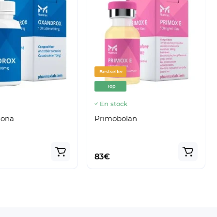
Bestseller
Top
k
En stock
lona
Primobolan
83€