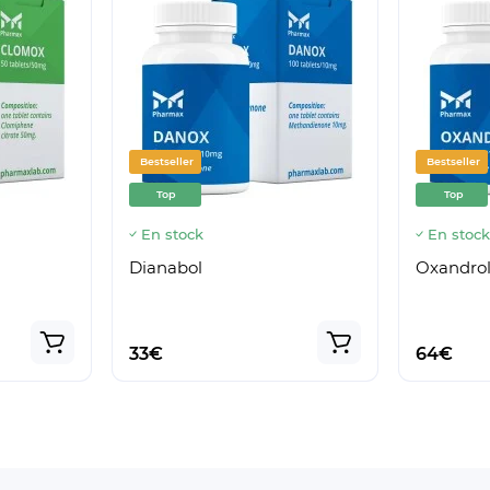
Bestseller
Bestseller
Top
Top
En stock
En stoc
Dianabol
Oxandro
33€
64€