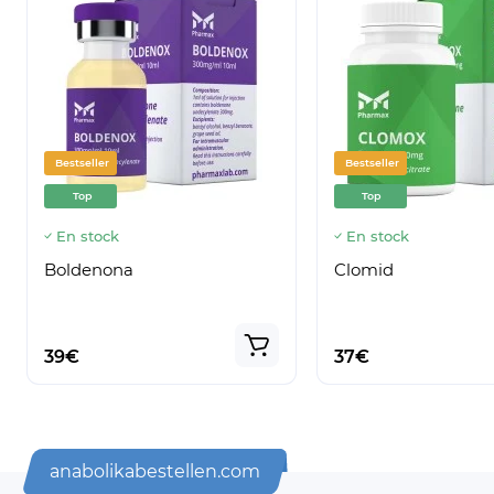
Bestseller
Bestseller
Top
Top
En stock
En stock
Boldenona
Clomid
39€
37€
anabolikabestellen.com