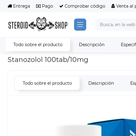
Entrega
Pago
Comprobar código
Venta al 
Todo sobre el producto
Descripción
Especi
Esteroides
Esteroides orales
Stanozolol
Stanozolol 100tab/10mg
Todo sobre el producto
Descripción
Es