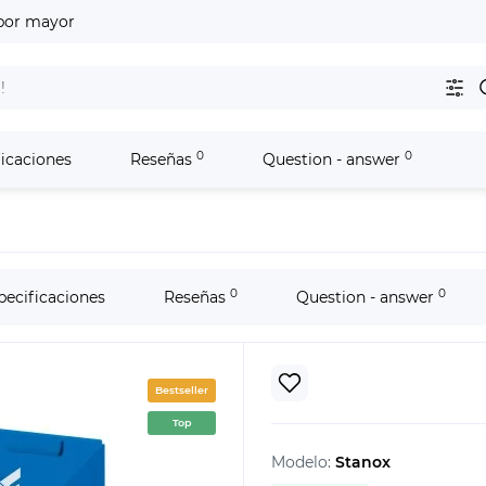
por mayor
0
0
ficaciones
Reseñas
Question - answer
0
0
pecificaciones
Reseñas
Question - answer
Bestseller
Top
Modelo:
Stanox