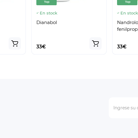
Top
Top
En stock
En stoc
Dianabol
Nandrolo
fenilpro
33€
33€