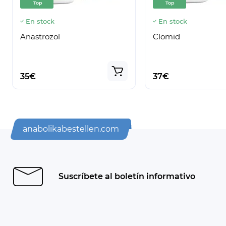
Top
Top
En stock
En stock
Anastrozol
Clomid
35€
37€
anabolikabestellen.com
Suscríbete al boletín informativo