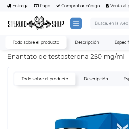
Entrega
Pago
Comprobar código
Venta al 
Todo sobre el producto
Descripción
Especi
Esteroides
Esteroides inyectables
Enantato de testosterona
Enantato de testosterona 250 mg/ml
Todo sobre el producto
Descripción
Es