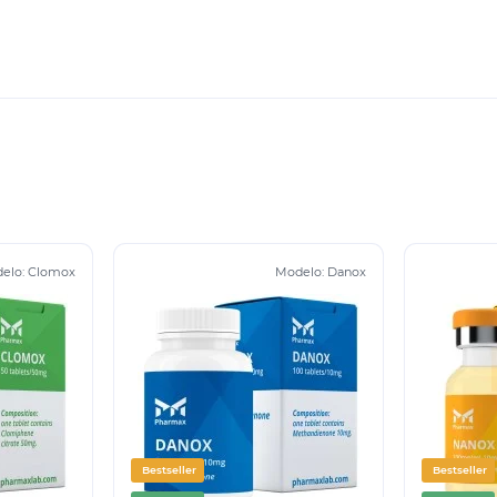
elo:
Clomox
Modelo:
Danox
Bestseller
Bestseller