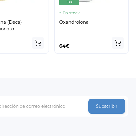
Top
k
En stock
na (Deca)
Oxandrolona
pionato
64€
Subscribir