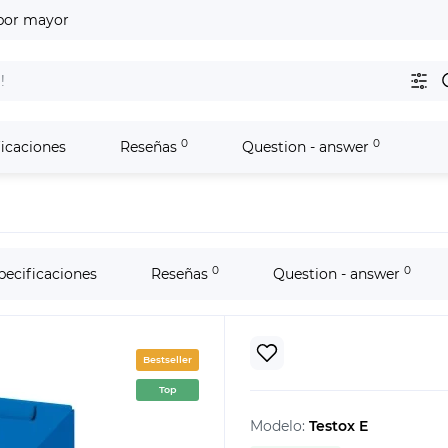
por mayor
0
0
ficaciones
Reseñas
Question - answer
0
0
pecificaciones
Reseñas
Question - answer
Bestseller
Top
Modelo:
Testox E