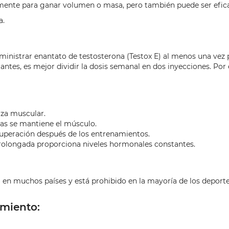
lmente para ganar volumen o masa, pero también puede ser eficaz
a.
dministrar enantato de testosterona (Testox E) al menos una ve
uantes, es mejor dividir la dosis semanal en dos inyecciones. P
za muscular.
ras se mantiene el músculo.
uperación después de los entrenamientos.
prolongada proporciona niveles hormonales constantes.
 en muchos países y está prohibido en la mayoría de los deporte
miento: