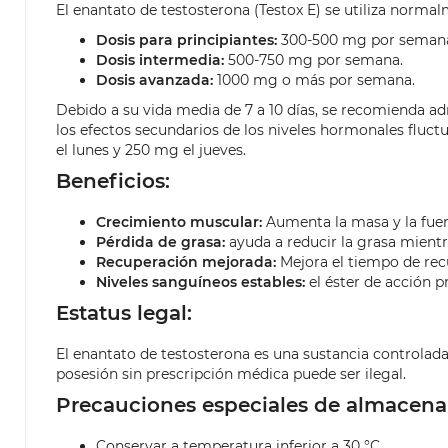
El enantato de testosterona (Testox E) se utiliza norma
Dosis para principiantes:
300-500 mg por seman
Dosis intermedia:
500-750 mg por semana.
Dosis avanzada:
1000 mg o más por semana.
Debido a su vida media de 7 a 10 días, se recomienda a
los efectos secundarios de los niveles hormonales fluct
el lunes y 250 mg el jueves.
Beneficios:
Crecimiento muscular:
Aumenta la masa y la fuer
Pérdida de grasa:
ayuda a reducir la grasa mient
Recuperación mejorada:
Mejora el tiempo de rec
Niveles sanguíneos estables:
el éster de acción 
Estatus legal:
El enantato de testosterona es una sustancia controlada
posesión sin prescripción médica puede ser ilegal.
Precauciones especiales de almacena
Conservar a temperatura inferior a 30 °C.