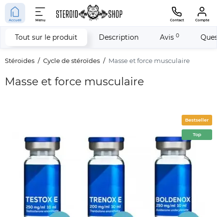
Accueil
Menu
Contact
Compte
0
Tout sur le produit
Description
Avis
Ques
Stéroides
Cycle de stéroïdes
Masse et force musculaire
Masse et force musculaire
Bestseller
Top