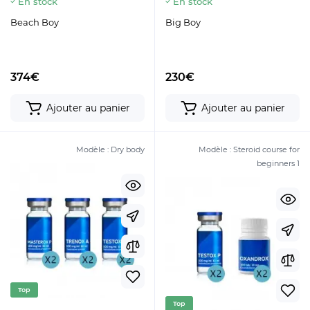
En stock
En stock
Beach Boy
Big Boy
374€
230€
Ajouter au panier
Ajouter au panier
Modèle :
Dry body
Modèle :
Steroid course for
beginners 1
Top
Top