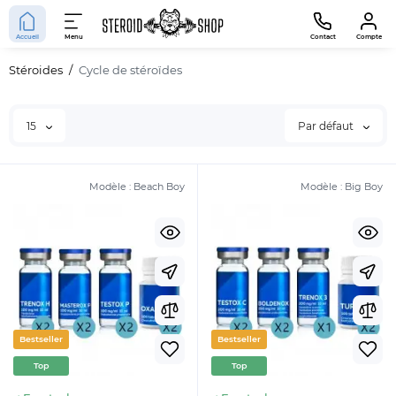
Accueil
Menu
Contact
Compte
Stéroides
Cycle de stéroïdes
15
Par défaut
Modèle :
Beach Boy
Modèle :
Big Boy
Bestseller
Bestseller
Top
Top