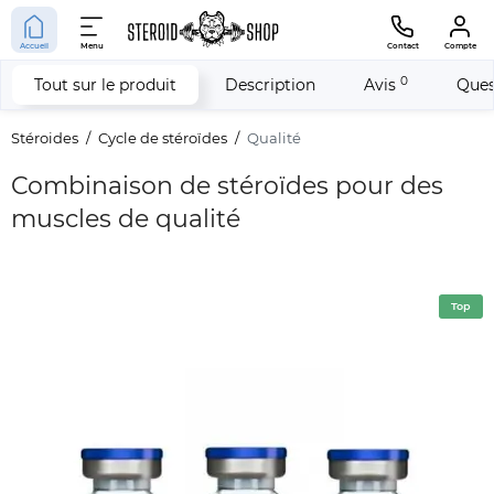
Accueil
Menu
Contact
Compte
0
Tout sur le produit
Description
Avis
Ques
Stéroides
Cycle de stéroïdes
Qualité
Combinaison de stéroïdes pour des
muscles de qualité
Top