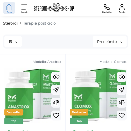
Casa
Menù
Contatto
Conto
Steroidi
Terapia post ciclo
15
Predefinito
Modello:
Anastrox
Modello:
Clomox
Bestseller
Bestseller
Top
Top