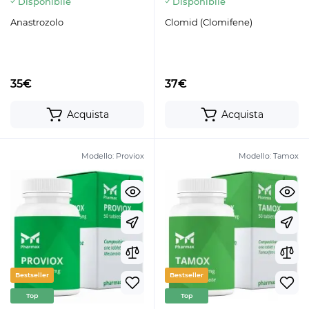
Disponibile
Disponibile
Anastrozolo
Clomid (Clomifene)
35€
37€
Acquista
Acquista
Modello:
Proviox
Modello:
Tamox
Bestseller
Bestseller
Top
Top